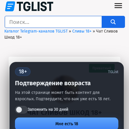
Каталог Telegram-каналов TGLIST
»
Сливы 18+
» Чат Сливов
Шкод 18+
Приватный
18+
TGList
Подтверждение возраста
На этой странице может быть контент для
взрослых. Подтвердите, что вам уже есть 18 лет.
Запомнить на 30 дней
ЧАТ СЛИВОВ ШКОД 18+
—
|
20-02-2026, 02:27
Мне есть 18